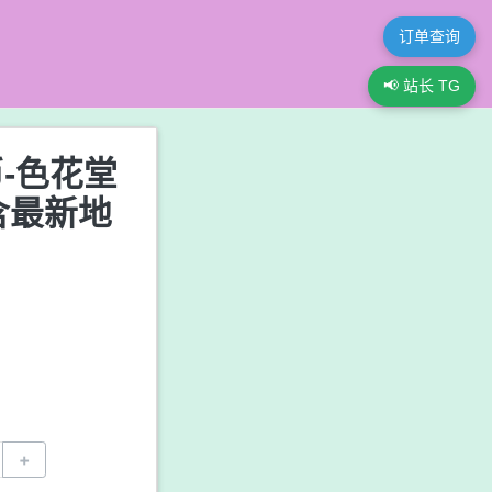
订单查询
📢 站长 TG
币-色花堂
(含最新地
+