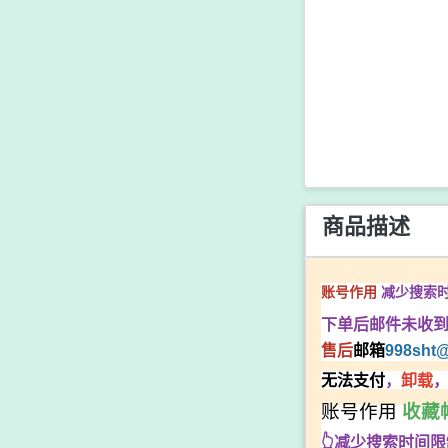
商品描述
减少搜索
账号作用
下单后邮件未收
售后
邮箱
998sht
@
无法支付
，
卸载
，
账号作用
收藏
👆减少搜索时间限