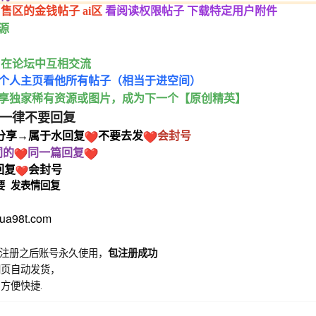
售区的金钱帖子 ai区
看阅读权限帖子 下载特定用户附件
源
，在论坛中互相交流
佬个人主页看他所有帖子（相当于进空间）
享独家稀有资源或图片，成为下一个【原创精英】
一律不要回复
分享→属于水回复
不要去发
会封号
同的
同一篇回复
回复
会封号
要
发表情回复
a98t.com
注册之后账号永久使用，
包注册成功
网页自动发货，
方便快捷.