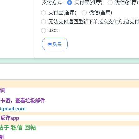
支付方式：
支付宝(推荐)
微信(推荐)
支付宝(备用)
微信(备用)
无法支付返回重新下单或换支付方式(支付
usdt
购买

时间
到卡密，查看垃圾邮件
gmail.com
反诈app
帖子 私信 回帖
制