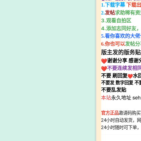
1.下载字幕
下载出
求助稀有资
2.
发帖
3.观看自拍区
4.添加志同好友
5.看你喜欢的大
发帖分
6.你也可以
版主发的版务贴
谢谢
分享
感谢
不要连续发相
不要
刷回复
水
不要发
数字回复
不
不要乱发贴
本站
永久地址 sehu
官方正品
邀请码购买
24小时自动发货，
24小时随时可下单，