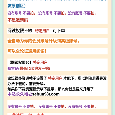
友原创区）
没有账号
不要
拍，
没有账号
不要
拍，
没有账号
不要
拍，
不是邀请码
特定用户
阅读权限不够
可下单
全
自动为你的会员账号升级到高级账号，
可以全论坛通用阅读！
【阅读权限30】
特定用户
悬赏贴(
最低12金钱发一贴)
论坛很多资源帖子设置了
特定用户
才能下，所以刚注册得是没
办法下载的，需要升级。
如果你下载资源提示以下提示，那么你就是要来升级了
sehua98t.com
本站永久地址
没有账号
不要
拍，
没有账号
不要
拍，
没有账号
不要
拍，