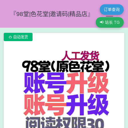
订单查询
『98堂|色花堂|邀请码|精品店』
📢 站长 TG

自动发货