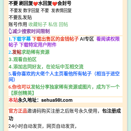
不要
刷回复
水回复
会封号
不要发
数字回复
不要
发表情回复
不要乱发贴
账号作用
收藏帖子 私信 回帖
👆减少搜索时间限制
1.下载字幕
下载出售区的金钱帖子
AI专区
看阅读权限
帖子 下载特定用户附件
求助稀有资源
2.
发帖
3.观看自拍区
4.添加志同好友，在论坛中互相交流
5.看你喜欢的大佬个人主页看他所有帖子（相当于进空
间）
发帖分享独家稀有资源或图片，成为下一个
6.你也可以
【原创精英】
本站
永久地址：sehua98t.com
官方正品
邀请码购买注册之后账号永久使用，
包注册成
功
24小时自动发货，网页自动发货，