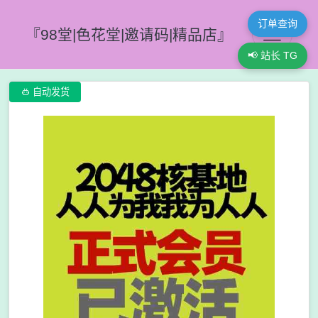
订单查询
『98堂|色花堂|邀请码|精品店』
📢 站长 TG

自动发货