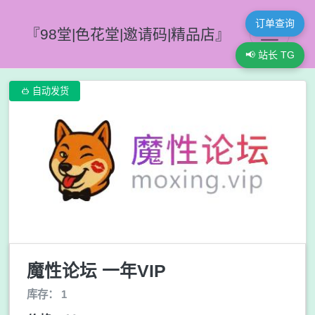
订单查询
『98堂|色花堂|邀请码|精品店』
📢 站长 TG

自动发货
魔性论坛 一年VIP
库存： 1