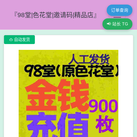
订单查询
『98堂|色花堂|邀请码|精品店』
📢 站长 TG

自动发货